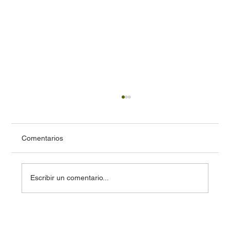
Comentarios
Escribir un comentario...
Carta abierta al Ministerio de Transportes
y Telecomunicaciones