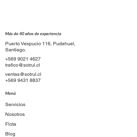
Detrás de cada viaje: el trabajo invisible
del equipo de tráfico
Más de 40 años de experiencia
Puerto Vespucio 116, Pudahuel,
Santiago.
+569 9021 4627
trafico@sotrul.cl
ventas@sotrul.cl
+569 9431 8837
Menú
Servicios
Nosotros
Flota
Blog